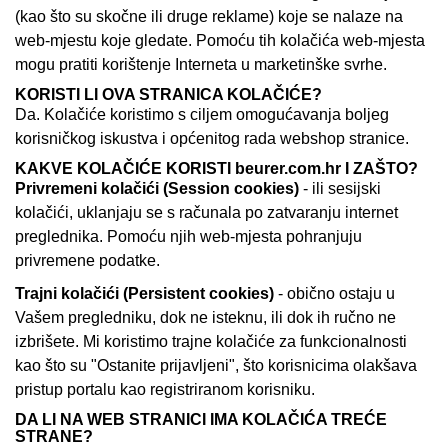
(kao što su skočne ili druge reklame) koje se nalaze na
web-mjestu koje gledate. Pomoću tih kolačića web-mjesta
mogu pratiti korištenje Interneta u marketinške svrhe.
KORISTI LI OVA STRANICA KOLAČIĆE?
Da. Kolačiće koristimo s ciljem omogućavanja boljeg
korisničkog iskustva i općenitog rada webshop stranice.
KAKVE KOLAČIĆE KORISTI beurer.com.hr I
ZAŠTO?
Privremeni kolačići (Session cookies)
- ili sesijski
kolačići, uklanjaju se s računala po zatvaranju internet
preglednika. Pomoću njih web-mjesta pohranjuju
privremene podatke.
Trajni kolačići (Persistent cookies)
- obično ostaju u
Vašem pregledniku, dok ne isteknu, ili dok ih ručno ne
izbrišete. Mi koristimo trajne kolačiće za funkcionalnosti
kao što su "Ostanite prijavljeni", što korisnicima olakšava
pristup portalu kao registriranom korisniku.
DA LI NA WEB STRANICI IMA KOLAČIĆA TREĆE
STRANE?