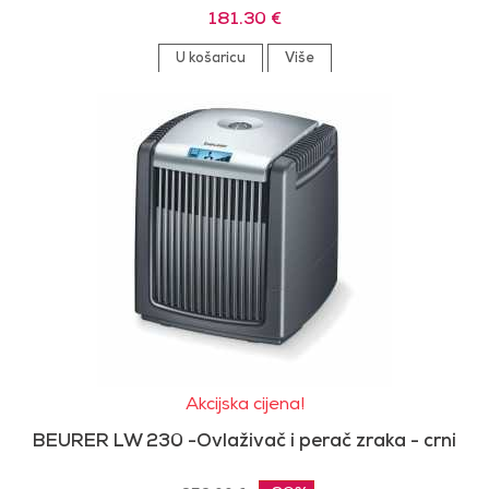
181.30 €
U košaricu
Više
Akcijska cijena!
BEURER LW 230 -Ovlaživač i perač zraka - crni