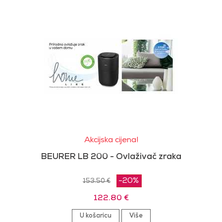
Akcijska cijena!
BEURER LB 200 - Ovlaživač zraka
-20%
153.50 €
122.80 €
U košaricu
Više