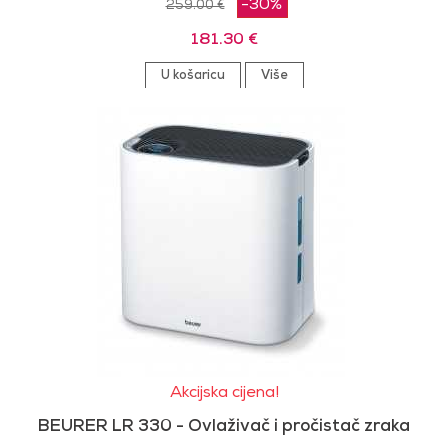
-30%
259.00 €
181.30 €
U košaricu
Više
Akcijska cijena!
BEURER LR 330 - Ovlaživač i pročistač zraka