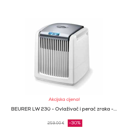
Akcijska cijena!
BEURER LW 230 - Ovlaživač i perač zraka -...
-30%
259.00 €