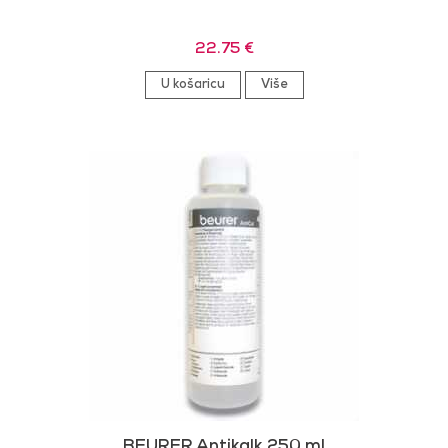
22.75 €
U košaricu
Više
BEURER Antikalk 250 ml