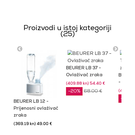
Proizvodi u istoj kategoriji
(25)
BEURER LB 37 -
Ovlaživač zraka
BEURER
- Ovlaž
(409.88 kn) 54.40 €
-20%
68.00 €
(409.88 
-20%
BEURER LB 12 -
Prijenosni ovlaživač
zraka
(369.19 kn) 49.00 €