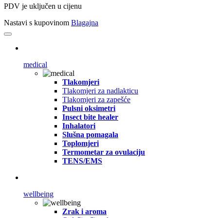
PDV je uključen u cijenu
Nastavi s kupovinom
Blagajna
medical
Tlakomjeri
Tlakomjeri za nadlakticu
Tlakomjeri za zapešće
Pulsni oksimetri
Insect bite healer
Inhalatori
Slušna pomagala
Toplomjeri
Termometar za ovulaciju
TENS/EMS
wellbeing
Zrak i aroma