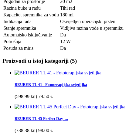
Pogodan za prostorije
20 m2
Razina buke u radu
Tihi rad
Kapacitet spremnika za vodu
180 ml
Indikacija rada
Osvijetljen operacijski prsten
Stanje spremnika
Vidljiva razina vode u spremniku
Automatsko isključivanje
Da
Potrošnja
12 W
Posuda za miris
Da
Proizvodi u istoj kategoriji (5)
BEURER TL 41 - Fototerapijska svjetiljka
(598.99 kn) 79.50 €
BEURER TL 45 Perfect Day -...
(738.38 kn) 98.00 €