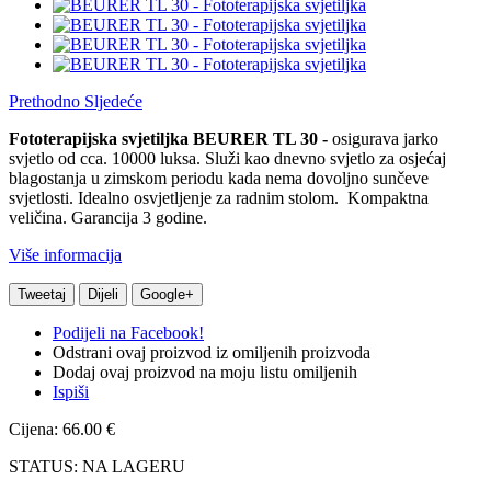
Prethodno
Sljedeće
Fototerapijska svjetiljka BEURER TL 30 -
osigurava jarko
svjetlo
od cca.
10000 luksa.
Služi kao dnevno svjetlo za osjećaj
blagostanja u zimskom periodu kada nema dovoljno sunčeve
svjetlosti. Idealno osvjetljenje za radnim stolom. Kompaktna
veličina. Garancija 3 godine
.
Više informacija
Tweetaj
Dijeli
Google+
Podijeli na Facebook!
Odstrani ovaj proizvod iz omiljenih proizvoda
Dodaj ovaj proizvod na moju listu omiljenih
Ispiši
Cijena: 66.00 €
STATUS: NA LAGERU