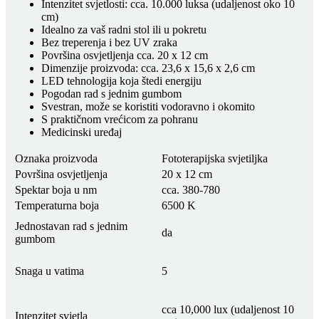
Intenzitet svjetlosti: cca. 10.000 luksa (udaljenost oko 10
cm)
Idealno za vaš radni stol ili u pokretu
Bez treperenja i bez UV zraka
Površina osvjetljenja cca. 20 x 12 cm
Dimenzije proizvoda: cca. 23,6 x 15,6 x 2,6 cm
LED tehnologija koja štedi energiju
Pogodan rad s jednim gumbom
Svestran, može se koristiti vodoravno i okomito
S praktičnom vrećicom za pohranu
Medicinski uređaj
Oznaka proizvoda
Fototerapijska svjetiljka
Površina osvjetljenja
20 x 12 cm
Spektar boja u nm
cca. 380-780
Temperaturna boja
6500 K
Jednostavan rad s jednim
da
gumbom
Snaga u vatima
5
cca 10,000 lux (udaljenost 10
Intenzitet svjetla