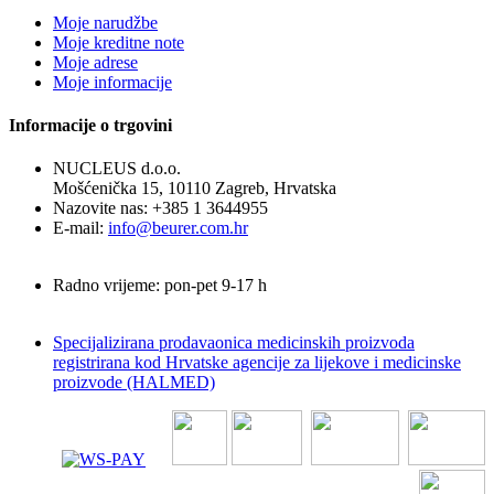
Moje narudžbe
Moje kreditne note
Moje adrese
Moje informacije
Informacije o trgovini
NUCLEUS d.o.o.
Mošćenička 15, 10110 Zagreb, Hrvatska
Nazovite nas:
+385 1 3644955
E-mail:
info@beurer.com.hr
Radno vrijeme: pon-pet 9-17 h
Specijalizirana prodavaonica medicinskih proizvoda
registrirana kod Hrvatske agencije za lijekove i medicinske
proizvode (HALMED)