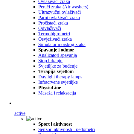
Ovlaživači zraka
Perači zraka (Air washers)
Ultrazvučni ovlaživači
Parni ovlaživači zraka
Pročistači zraka
Odvlaživači
Termohigrometri
Osvježivači zraka
Simulator morskog zraka
Spavanje i odmor
Analizatori spavanja
Stop hrkanju
Svjetiljke za buđenje
Terapija svjetlom
Daylight therapy lamps
Infracrvene svjetiljke
PhysioLine
Masaža i relaksacija
active
Sport i aktivnost
Senzori aktivnosti - pedometri