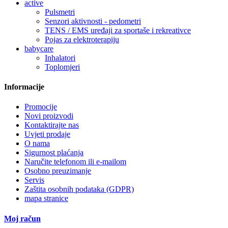
active
Pulsmetri
Senzori aktivnosti - pedometri
TENS / EMS uređaji za sportaše i rekreativce
Pojas za elektroterapiju
babycare
Inhalatori
Toplomjeri
Informacije
Promocije
Novi proizvodi
Kontaktirajte nas
Uvjeti prodaje
O nama
Sigurnost plaćanja
Naručite telefonom ili e-mailom
Osobno preuzimanje
Servis
Zaštita osobnih podataka (GDPR)
mapa stranice
Moj račun