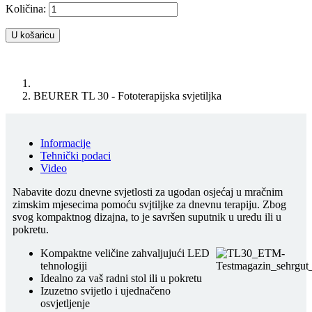
Količina:
U košaricu
BEURER TL 30 - Fototerapijska svjetiljka
Informacije
Tehnički podaci
Video
Nabavite dozu dnevne svjetlosti za ugodan osjećaj u mračnim
zimskim mjesecima pomoću svjtiljke za dnevnu terapiju. Zbog
svog kompaktnog dizajna, to je savršen suputnik u uredu ili u
pokretu.
Kompaktne veličine zahvaljujući LED
tehnologiji
Idealno za vaš radni stol ili u pokretu
Izuzetno svijetlo i ujednačeno
osvjetljenje