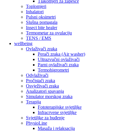
Tlakomjeri za zapešće
Toplomjeri
Inhalatori
Pulsni oksimetri
Slušna pomagala
Insect bite healer
Termometar za ovulaciju
TENS / EMS
wellbeing
Ovlaživači zraka
Perači zraka (Air washer)
Ultrazvučni ovlaživači
Parni ovlaživači zraka
Termohigrometri
Odvlaživači
Pročistači zraka
Osvježivači zraka
Analizatori spavanja
Simulator morskog zraka
Terapija
Fototerapijske svjetiljke
Infracrvene svjetiljke
Svjetiljke za buđenje
PhysioLine
Masaža i relaksacija