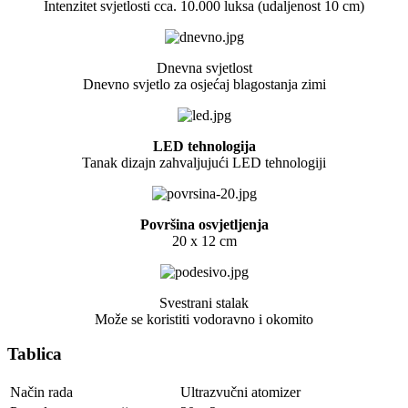
Intenzitet svjetlosti cca.
10.000 luksa (udaljenost 10 cm)
D
nevna svjetlost
Dnevno svjetlo za osjećaj blagostanja zimi
LED tehnologija
Tanak dizajn zahvaljujući LED tehnologiji
P
ovršina osvjetljenja
20 x 12 cm
S
vestrani stalak
Može se koristiti vodoravno i okomito
Tablica
Način rada
Ultrazvučni atomizer