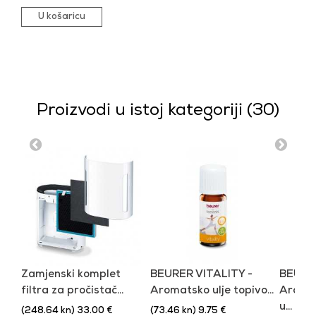
U košaricu
Proizvodi u istoj kategoriji (30)
Zamjenski komplet
BEURER VITALITY -
BEURE
filtra za pročistač...
Aromatsko ulje topivo...
Aromat
u...
(248.64 kn) 33.00 €
(73.46 kn) 9.75 €