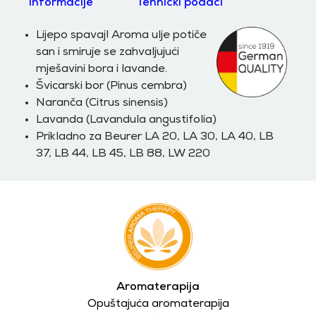
Informacije
Tehnički podaci
L
ijepo spavaj!
Aroma ulje potiče
san i smiruje se zahvaljujući
mješavini bora i lavande.
Švicarski bor (Pinus cembra)
Naranča (Citrus sinensis)
Lavanda (Lavandula angustifolia)
Prikladno za Beurer LA 20, LA 30, LA 40, LB
37, LB 44, LB 45, LB 88, LW 220
Aromaterapija
Opuštajuća aromaterapija