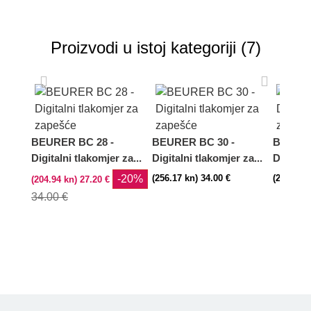
Proizvodi u istoj kategoriji (7)
BEURER BC 28 -
BEURER BC 30 -
BEURER
Digitalni tlakomjer za...
Digitalni tlakomjer za...
Digitaln
-20%
(256.17 kn) 34.00 €
(248.64 k
(204.94 kn) 27.20 €
34.00 €