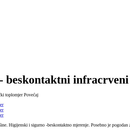
eskontaktni infracrveni 
Povećaj
ine. H
igijenski i
sigurno
-beskontaktno mjerenje.
Posebno je pogodan z