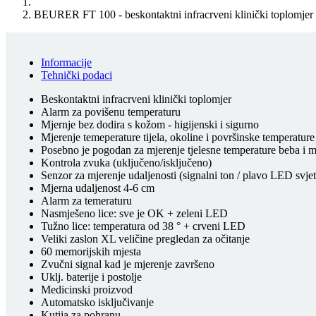
BEURER FT 100 - beskontaktni infracrveni klinički toplomjer
Informacije
Tehnički podaci
Beskontaktni infracrveni klinički toplomjer
Alarm za povišenu temperaturu
Mjernje bez dodira s kožom - higijenski i sigurno
Mjerenje temeperature tijela, okoline i površinske temperature
Posebno je pogodan za mjerenje tjelesne temperature beba i m
Kontrola zvuka (uključeno/isključeno)
Senzor za mjerenje udaljenosti (signalni ton / plavo LED svjet
Mjerna udaljenost 4-6 cm
Alarm za temeraturu
Nasmješeno lice: sve je OK + zeleni LED
Tužno lice: temperatura od 38 ° + crveni LED
Veliki zaslon XL veličine pregledan za očitanje
60 memorijskih mjesta
Zvučni signal kad je mjerenje završeno
Uklj. baterije i postolje
Medicinski proizvod
Automatsko isključivanje
Kutija za pohranu