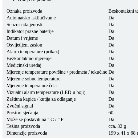
Oznaka proizvoda
Beskontaktni 
Automatsko isključivanje
Da
Senzor udaljenosti
Da
Indikator prazne baterije
Da
Datum i vrijeme
Da
Osvijetljeni zaslon
Da
Alarm temperature (prikaz)
Da
Bezkontaktno mjerenje
Da
Medicinski uređaj
Da
Mjerenje temperature površine / predmeta / tekućine
Da
Mjerenje sobne temperature
Da
Mjerenje temperature čela
Da
Vizualni alarm temperature (LED u boji)
Da
Zaštitna kapica / kutija za odlaganje
Da
Zvučni signal
Da
Prostori sjećanja
60
Može se postaviti na ° C / ° F
Da
Težina proizvoda
cca.
82 g
Dimenzije proizvoda
199 x 41 x 68