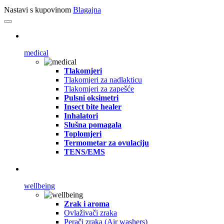
Nastavi s kupovinom
Blagajna
medical
Tlakomjeri
Tlakomjeri za nadlakticu
Tlakomjeri za zapešće
Pulsni oksimetri
Insect bite healer
Inhalatori
Slušna pomagala
Toplomjeri
Termometar za ovulaciju
TENS/EMS
wellbeing
Zrak i aroma
Ovlaživači zraka
Perači zraka (Air washers)