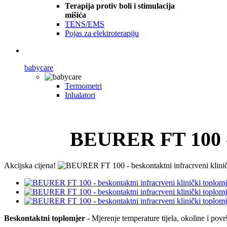
Terapija protiv boli i stimulacija
mišića
TENS/EMS
Pojas za elektroterapiju
babycare
Termometri
Inhalatori
BEURER FT 100 - b
Akcijska cijena!
Beskontaktni toplomjer
- Mjerenje
temperature
tijela
,
okoline
i
površ