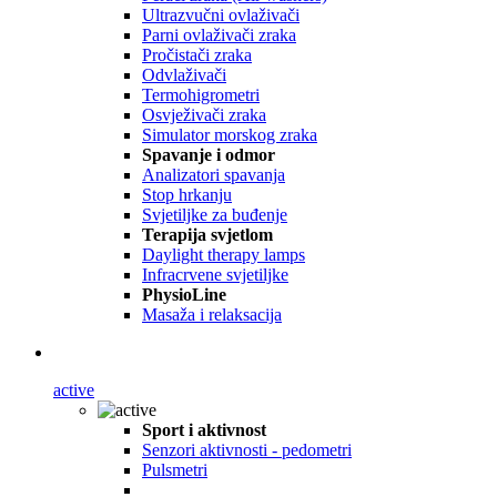
Ultrazvučni ovlaživači
Parni ovlaživači zraka
Pročistači zraka
Odvlaživači
Termohigrometri
Osvježivači zraka
Simulator morskog zraka
Spavanje i odmor
Analizatori spavanja
Stop hrkanju
Svjetiljke za buđenje
Terapija svjetlom
Daylight therapy lamps
Infracrvene svjetiljke
PhysioLine
Masaža i relaksacija
active
Sport i aktivnost
Senzori aktivnosti - pedometri
Pulsmetri