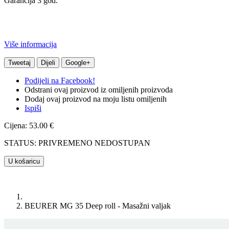
Garancija 3 god.
Više informacija
Tweetaj
Dijeli
Google+
Podijeli na Facebook!
Odstrani ovaj proizvod iz omiljenih proizvoda
Dodaj ovaj proizvod na moju listu omiljenih
Ispiši
Cijena: 53.00 €
STATUS: PRIVREMENO NEDOSTUPAN
U košaricu
BEURER MG 35 Deep roll - Masažni valjak