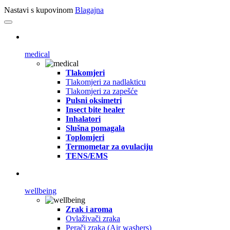
Nastavi s kupovinom
Blagajna
medical
Tlakomjeri
Tlakomjeri za nadlakticu
Tlakomjeri za zapešće
Pulsni oksimetri
Insect bite healer
Inhalatori
Slušna pomagala
Toplomjeri
Termometar za ovulaciju
TENS/EMS
wellbeing
Zrak i aroma
Ovlaživači zraka
Perači zraka (Air washers)