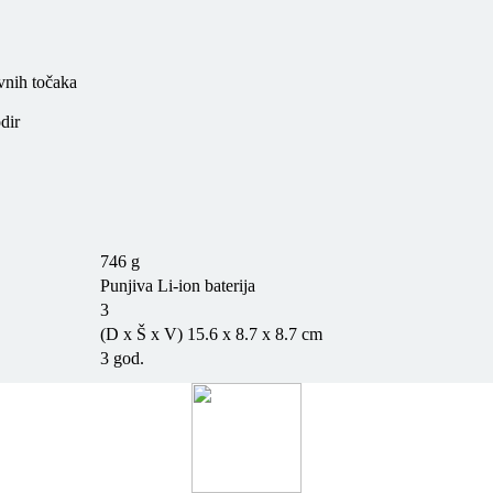
vnih točaka
dir
746 g
Punjiva Li-ion baterija
3
(D x Š x V)
15.6 x 8.7 x 8.7 cm
3 god.