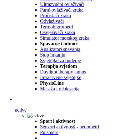
Ultrazvučni ovlaživači
Parni ovlaživači zraka
Pročistači zraka
Odvlaživači
Termohigrometri
Osvježivači zraka
Simulator morskog zraka
Spavanje i odmor
Analizatori spavanja
Stop hrkanju
Svjetiljke za buđenje
Terapija svjetlom
Daylight therapy lamps
Infracrvene svjetiljke
PhysioLine
Masaža i relaksacija
active
Sport i aktivnost
Senzori aktivnosti - pedometri
Pulsmetri