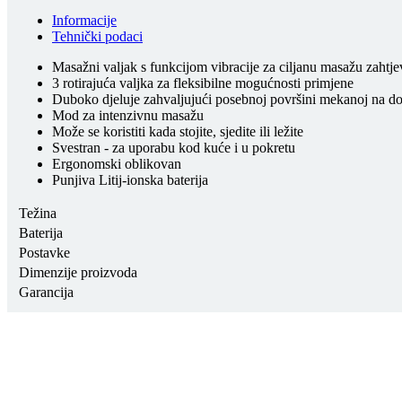
Informacije
Tehnički podaci
Masažni valjak s funkcijom vibracije za ciljanu masažu zahtje
3 rotirajuća valjka za fleksibilne mogućnosti primjene
Duboko djeluje zahvaljujući posebnoj površini mekanoj na do
Mod za intenzivnu masažu
Može se koristiti kada stojite, sjedite ili ležite
Svestran - za uporabu kod kuće i u pokretu
Ergonomski oblikovan
Punjiva Litij-ionska baterija
Težina
Baterija
Postavke
Dimenzije proizvoda
Garancija