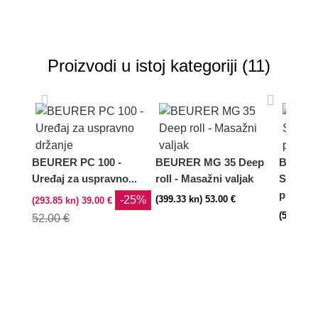
Proizvodi u istoj kategoriji (11)
BEURER PC 100 -
BEURER MG 35 Deep
BEURE
Uređaj za uspravno...
roll - Masažni valjak
Sensiti
pištolj
-25%
(399.33 kn) 53.00 €
(293.85 kn) 39.00 €
(534.95 k
52.00 €