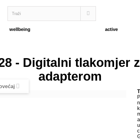
wellbeing
active
- Digitalni tlakomjer z
adapterom
ovećaj
T
P
n
k
m
a
u
c
G