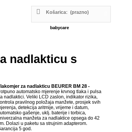
Košarica:
(prazno)
babycare
a nadlakticu s
lakomjer za nadlakticu BEURER BM 28 -
otpuno automatsko
mjerenje krvnog
tlaka i pulsa
a
nadlaktici
. Veliki LCD zaslon, indikator rizika,
ontrola pravilnog položaja manžete, prosjek svih
jerenja, detekcija aritmije, vrijeme i datum,
utomatsko gašenje, uklj. baterije i torbica,
niverzalna manžeta za nadlaktice opsega do 42
m. Dolazi u paketu sa strujnim adapterom.
arancija 5 god.