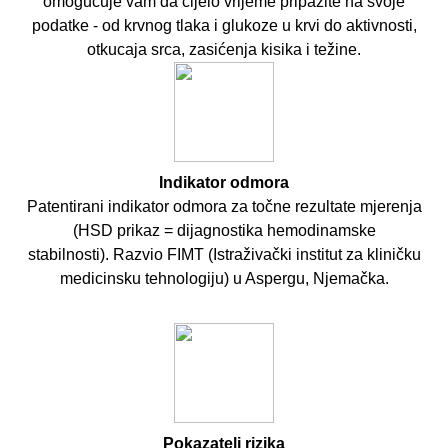
omogućuje vam da cijelo vrijeme pripazite na svoje
podatke - od krvnog tlaka i glukoze u krvi do aktivnosti,
otkucaja srca, zasićenja kisika i težine.
Indikator
odmora
Patentirani indikator odmora za točne rezultate mjerenja
(HSD prikaz = dijagnostika hemodinamske
stabilnosti). Razvio FIMT (Istraživački institut za kliničku
medicinsku tehnologiju) u Aspergu, Njemačka.
Pokazatelj rizika