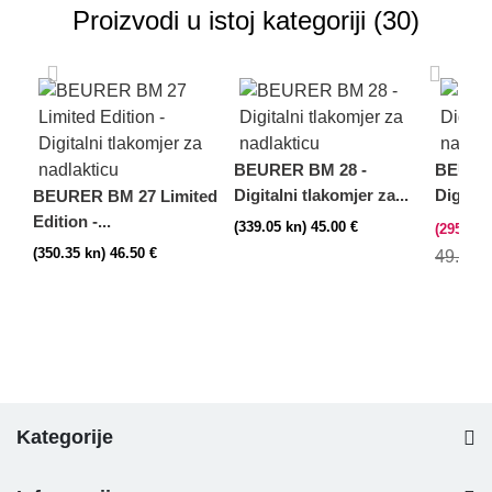
Proizvodi u istoj kategoriji (30)
BEURER BM 28 -
BEURER
Digitalni tlakomjer za...
Digitaln
BEURER BM 27 Limited
Edition -...
(339.05 kn) 45.00 €
(295.35 
(350.35 kn) 46.50 €
49.00 
Kategorije